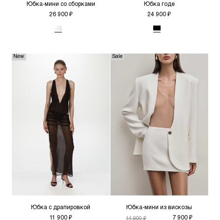
Подпишитесь на нашу рассылку прямо сейчас и
Юбка-мини со сборками
Юбка годе
получите промокод -5% на первую покупку
26 900 ₽
24 900 ₽
Я даю
согласие
на обработку своих персональных данных.
New
Sale
Юбка с драпировкой
Юбка-мини из вискозы
11 900 ₽
7 900 ₽
14 900 ₽